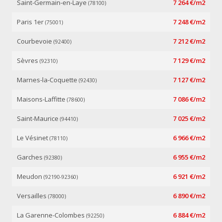
Saint-Germain-en-Laye
7 264 €/m2
(78100)
Paris 1er
7 248 €/m2
(75001)
Courbevoie
7 212 €/m2
(92400)
Sèvres
7 129 €/m2
(92310)
Marnes-la-Coquette
7 127 €/m2
(92430)
Maisons-Laffitte
7 086 €/m2
(78600)
Saint-Maurice
7 025 €/m2
(94410)
Le Vésinet
6 966 €/m2
(78110)
Garches
6 955 €/m2
(92380)
Meudon
6 921 €/m2
(92190-92360)
Versailles
6 890 €/m2
(78000)
La Garenne-Colombes
6 884 €/m2
(92250)