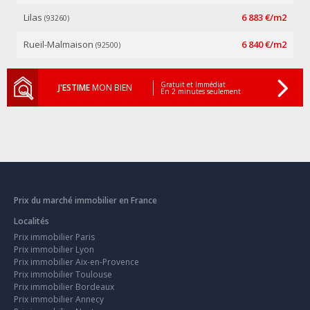
Lilas
6 883 €/m2
(93260)
Rueil-Malmaison
6 840 €/m2
(92500)
Gratuit et Immédiat
J'ESTIME
MON BIEN
En 2 minutes seulement
Prix du marché immobilier en France
Localités
Prix immobilier Paris
Prix immobilier Lyon
Prix immobilier Aix-en-Provence
Prix immobilier Toulouse
Prix immobilier Bordeaux
Prix immobilier Annecy