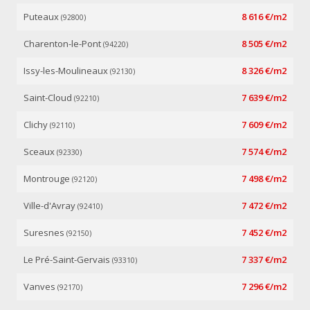
Puteaux
8 616 €/m2
(92800)
Charenton-le-Pont
8 505 €/m2
(94220)
Issy-les-Moulineaux
8 326 €/m2
(92130)
Saint-Cloud
7 639 €/m2
(92210)
Clichy
7 609 €/m2
(92110)
Sceaux
7 574 €/m2
(92330)
Montrouge
7 498 €/m2
(92120)
Ville-d'Avray
7 472 €/m2
(92410)
Suresnes
7 452 €/m2
(92150)
Le Pré-Saint-Gervais
7 337 €/m2
(93310)
Vanves
7 296 €/m2
(92170)