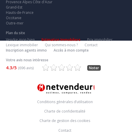
Provence Alpes Côte d'Azur
Grand-Est
Hauts-de-France
Occitanie
Outre-mer
Plan du site
Vendre mon bien
Estimation Immobiliere
Prix immobilier
Lexique immobilier
Qui sommes-nous ?
Contact
Inscription agents immo
Accès à mon compte
Votre avis nous intéresse
4.3/5
(696 avis)
Noter
Conditions générales d’utilisation
Charte de confidentialité
Charte de gestion des cookies
Contact