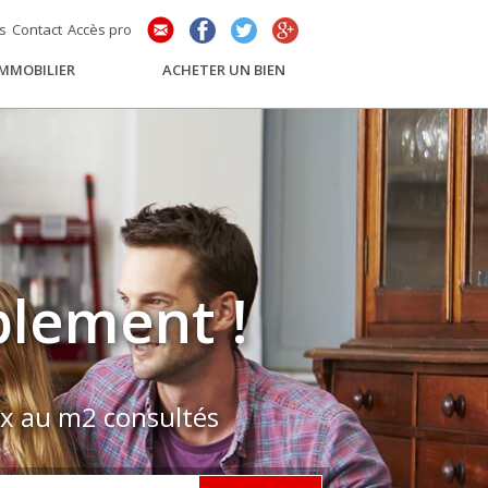
és
Contact
Accès pro
IMMOBILIER
ACHETER UN BIEN
plement !
ix au m2 consultés