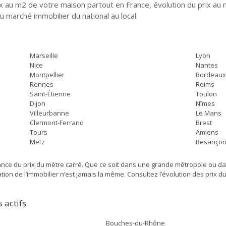
rix au m2 de votre maison partout en France, évolution du prix a
du marché immobilier du national au local.
Marseille
Lyon
Nice
Nantes
Montpellier
Bordeau
Rennes
Reims
Saint-Étienne
Toulon
Dijon
Nîmes
Villeurbanne
Le Mans
Clermont-Ferrand
Brest
Tours
Amiens
Metz
Besanço
dance du prix du mètre carré. Que ce soit dans une grande métropole ou 
ion de l’immobilier n’est jamais la même. Consultez l’évolution des prix d
 actifs
Bouches-du-Rhône