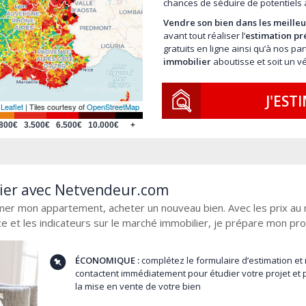
chances de séduire de potentiels 
Vendre son bien dans les meilleur
avant tout réaliser l’
estimation pr
gratuits en ligne ainsi qu’à nos p
immobilier
aboutisse et soit un vé
J'EST
Leaflet
Leaflet
| Tiles courtesy of
| Tiles courtesy of
OpenStreetMap
OpenStreetMap
.800€
3.500€
6.500€
10.000€
+
lier avec Netvendeur.com
imer mon appartement, acheter un nouveau bien. Avec les prix au 
ce et les indicateurs sur le marché immobilier, je prépare mon pro
ÉCONOMIQUE :
complétez le formulaire d’estimation et
contactent immédiatement pour étudier votre projet et p
la mise en vente de votre bien