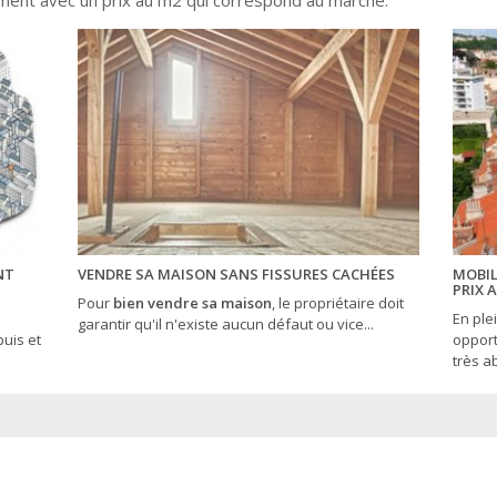
ent avec un prix au m2 qui correspond au marché.
NT
VENDRE SA MAISON SANS FISSURES CACHÉES
MOBIL
PRIX 
Pour
bien vendre sa maison
, le propriétaire doit
En ple
garantir qu'il n'existe aucun défaut ou vice...
uis et
opport
très ab