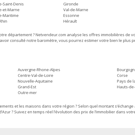
e-Saint-Denis
Gironde
e-et-Marne
Val-de-Marne
e-Maritime
Essonne
Rhin
Hérault
votre département ? Netvendeur.com analyse les offres immobilières de v
s avoir consulté notre baromètre, vous pourrez estimer votre bien le plus p
Auvergne-Rhone-Alpes
Bourgogn
Centre-Val-de-Loire
Corse
Nouvelle-Aquitaine
Pays de l
Grand-Est
Hauts-de
Outre-mer
ements et les maisons dans votre région ? Selon quel montant s’échange a
’Azur ? Suivez en temps réel l’évolution des prix de l’immobilier dans votr