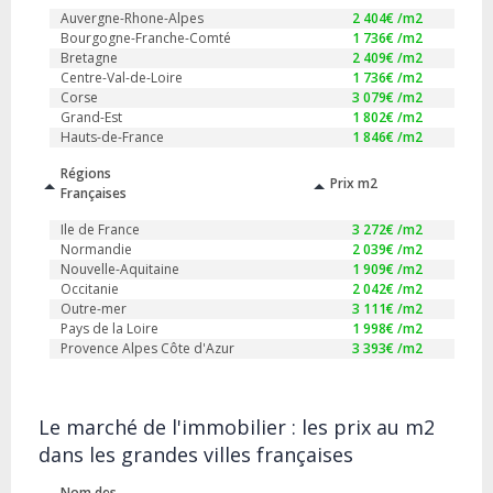
Auvergne-Rhone-Alpes
2 404
€ /m2
Bourgogne-Franche-Comté
1 736
€ /m2
Bretagne
2 409
€ /m2
Centre-Val-de-Loire
1 736
€ /m2
Corse
3 079
€ /m2
Grand-Est
1 802
€ /m2
Hauts-de-France
1 846
€ /m2
Régions
Prix m2
Françaises
Ile de France
3 272
€ /m2
Normandie
2 039
€ /m2
Nouvelle-Aquitaine
1 909
€ /m2
Occitanie
2 042
€ /m2
Outre-mer
3 111
€ /m2
Pays de la Loire
1 998
€ /m2
Provence Alpes Côte d'Azur
3 393
€ /m2
Le marché de l'immobilier : les prix au m2
dans les grandes villes françaises
Nom des