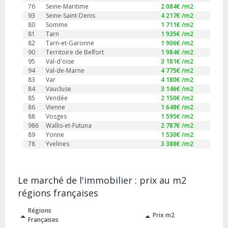
76
Seine-Maritime
2 084
€ /m2
93
Seine-Saint-Denis
4 217
€ /m2
80
Somme
1 711
€ /m2
81
Tarn
1 935
€ /m2
82
Tarn-et-Garonne
1 906
€ /m2
90
Territoire de Belfort
1 984
€ /m2
95
Val-d'oise
3 181
€ /m2
94
Val-de-Marne
4 775
€ /m2
83
Var
4 180
€ /m2
84
Vaucluse
3 146
€ /m2
85
Vendée
2 150
€ /m2
86
Vienne
1 648
€ /m2
88
Vosges
1 595
€ /m2
986
Wallis-et-Futuna
2 787
€ /m2
89
Yonne
1 530
€ /m2
78
Yvelines
3 388
€ /m2
Le marché de l'immobilier : prix au m2
régions françaises
Régions
Prix m2
Françaises