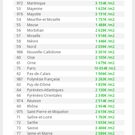
972
Martinique
3 154
€ /m2
53
Mayenne
1 625
€ /m2
976
Mayotte
3 191
€ /m2
54
Meurthe-et-Moselle
1 731
€ /m2
55
Meuse
1 488
€ /m2
56
Morbihan
2 626
€ /m2
57
Moselle
1 916
€ /m2
58
Nièvre
1 446
€ /m2
59
Nord
2 036
€ /m2
988
Nouvelle-Calédonie
3 301
€ /m2
60
Oise
2 105
€ /m2
61
Orne
1 675
€ /m2
75
Paris
10 054
€ /m2
62
Pas-de-Calais
1 906
€ /m2
987
Polynésie française
3 263
€ /m2
63
Puy-de-Dôme
1 839
€ /m2
64
Pyrénées-Atlantiques
2 130
€ /m2
66
Pyrénées-Orientales
2 340
€ /m2
974
Réunion
2 914
€ /m2
69
Rhône
2 904
€ /m2
975
Saint-Pierre-et-Miquelon
2 615
€ /m2
71
Saône-et-Loire
1 763
€ /m2
72
Sarthe
1 655
€ /m2
73
Savoie
3 406
€ /m2
77
Seine-et-Marne
2 586
€ /m2