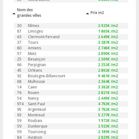
Nom des
Prix m2
grandes villes
30
Nîmes
2 925
€ /m2
87
Limoges
1 865
€ /m2
63
Clermont-Ferrand
2 649
€ /m2
37
Tours
3 287
€ /m2
80
Amiens
2 746
€ /m2
57
Metz
2 890
€ /m2
25
Besançon
2 509
€ /m2
66
Perpignan
2 252
€ /m2
45
Orléans
2 802
€ /m2
92
Boulogne-Billancourt
9 461
€ /m2
68
Mulhouse
2 364
€ /m2
14
Caen
3 362
€ /m2
76
Rouen
2 821
€ /m2
54
Nancy
2 449
€ /m2
974
Saint-Paul
4 763
€ /m2
95
Argenteuil
3 762
€ /m2
93
Montreuil
5 277
€ /m2
59
Roubaix
1 972
€ /m2
59
Dunkerque
2 923
€ /m2
59
Tourcoing
2 189
€ /m2
84
Avignon
2 829
€ /m2