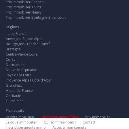
Prix immobilier Cannes
Prix immobilier Tours
Prix immobilier Nancy
Prix immobilier Boulogne-Billancourt
Régions
Ile de France
Auvergne-Rhone-Alpes
Bourgogne-Franche-Comté
Bretagne
Centre-Val-de-Loire
Corse
Normandie
Nouvelle-Aquitaine
Pays de la Loire
Provence Alpes Côte d'Azur
Grand-Est
Hauts-de-France
Occitanie
Outre-mer
Plan du site
Vendre mon bien
Estimation Immobiliere
Prix immobilier
Lexique immobilier
Qui sommes-nous ?
Contact
Inscription agents immo
Accès à mon compte