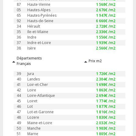
87
Haute-Vienne
1 568
€ /m2
05
Hautes-Alpes
2 676
€ /m2
65
Hautes-Pyrénées
1 947
€ /m2
92
Hauts-de-Seine
6 666
€ /m2
34
Hérault
2 728
€ /m2
35
Ile-et-Vilaine
2 336
€ /m2
36
Indre
1 556
€ /m2
37
Indre-et-Loire
1 939
€ /m2
38
Isère
2 566
€ /m2
Départements
Prix m2
Français
39
Jura
1 726
€ /m2
40
Landes
2 304
€ /m2
41
Loir-et-Cher
1 698
€ /m2
42
Loire
1 863
€ /m2
44
Loire-Atlantique
2 694
€ /m2
45
Loiret
1 774
€ /m2
46
Lot
1 877
€ /m2
47
Lot-et-Garonne
1 816
€ /m2
48
Lozere
1 830
€ /m2
49
Maine-et-Loire
2 032
€ /m2
50
Manche
1 903
€ /m2
51
Marne
1 805
€ /m2