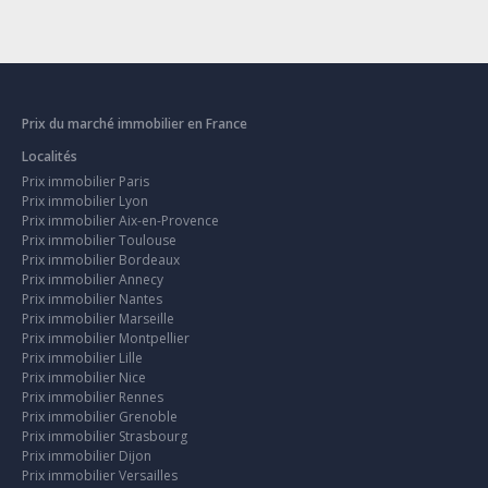
Prix du marché immobilier en France
Localités
Prix immobilier Paris
Prix immobilier Lyon
Prix immobilier Aix-en-Provence
Prix immobilier Toulouse
Prix immobilier Bordeaux
Prix immobilier Annecy
Prix immobilier Nantes
Prix immobilier Marseille
Prix immobilier Montpellier
Prix immobilier Lille
Prix immobilier Nice
Prix immobilier Rennes
Prix immobilier Grenoble
Prix immobilier Strasbourg
Prix immobilier Dijon
Prix immobilier Versailles