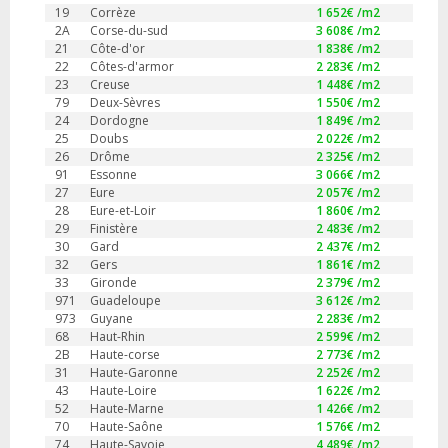
19
Corrèze
1 652
€ /m2
2A
Corse-du-sud
3 608
€ /m2
21
Côte-d'or
1 838
€ /m2
22
Côtes-d'armor
2 283
€ /m2
23
Creuse
1 448
€ /m2
79
Deux-Sèvres
1 550
€ /m2
24
Dordogne
1 849
€ /m2
25
Doubs
2 022
€ /m2
26
Drôme
2 325
€ /m2
91
Essonne
3 066
€ /m2
27
Eure
2 057
€ /m2
28
Eure-et-Loir
1 860
€ /m2
29
Finistère
2 483
€ /m2
30
Gard
2 437
€ /m2
32
Gers
1 861
€ /m2
33
Gironde
2 379
€ /m2
971
Guadeloupe
3 612
€ /m2
973
Guyane
2 283
€ /m2
68
Haut-Rhin
2 599
€ /m2
2B
Haute-corse
2 773
€ /m2
31
Haute-Garonne
2 252
€ /m2
43
Haute-Loire
1 622
€ /m2
52
Haute-Marne
1 426
€ /m2
70
Haute-Saône
1 576
€ /m2
74
Haute-Savoie
4 489
€ /m2