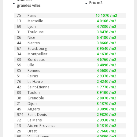
Prix m2
grandes villes
75
Paris
10 107
€ /m2
13
Marseille
4 016
€ /m2
69
Lyon
4 733
€ /m2
31
Toulouse
3 847
€ /m2
06
Nice
6 418
€ /m2
44
Nantes
3 866
€ /m2
67
Strasbourg
3 954
€ /m2
34
Montpellier
4 163
€ /m2
33
Bordeaux
4 676
€ /m2
59
Lille
3 489
€ /m2
35
Rennes
4 568
€ /m2
51
Reims
2 937
€ /m2
76
Le Havre
2 424
€ /m2
42
Saint-Étienne
1 777
€ /m2
83
Toulon
3 910
€ /m2
38
Grenoble
2 807
€ /m2
21
Dijon
3 137
€ /m2
49
Angers
3 309
€ /m2
974
Saint-Denis
2 982
€ /m2
72
Le Mans
2 393
€ /m2
13
Aix-en-Provence
6 131
€ /m2
29
Brest
2 766
€ /m2
69
Villeurbanne
4 030
€ /m2