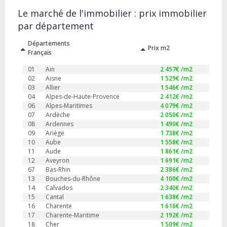
Le marché de l'immobilier : prix immobilier
par département
Départements
Prix m2
Français
01
Ain
2 457
€ /m2
02
Aisne
1 529
€ /m2
03
Allier
1 546
€ /m2
04
Alpes-de-Haute-Provence
2 412
€ /m2
06
Alpes-Maritimes
4 079
€ /m2
07
Ardèche
2 050
€ /m2
08
Ardennes
1 490
€ /m2
09
Ariège
1 738
€ /m2
10
Aube
1 558
€ /m2
11
Aude
1 861
€ /m2
12
Aveyron
1 691
€ /m2
67
Bas-Rhin
2 386
€ /m2
13
Bouches-du-Rhône
4 100
€ /m2
14
Calvados
2 340
€ /m2
15
Cantal
1 638
€ /m2
16
Charente
1 616
€ /m2
17
Charente-Maritime
2 192
€ /m2
18
Cher
1 509
€ /m2