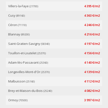
Villers-la-Faye
4 395 €/m2
(21700)
Cusy
4 363 €/m2
(89160)
Céron
4 246 €/m2
(71110)
Blannay
4 216 €/m2
(89200)
Saint-Gratien-Savigny
4 197 €/m2
(58340)
Touillon-et-Loutelet
4 156 €/m2
(25370)
Adam-lès-Passavant
4 140 €/m2
(25360)
Longevilles-Mont-d'Or
4 139 €/m2
(25370)
Malbuisson
4 112 €/m2
(25160)
Brey-et-Maison-du-Bois
4 082 €/m2
(25240)
Ormoy
3 997 €/m2
(70500)