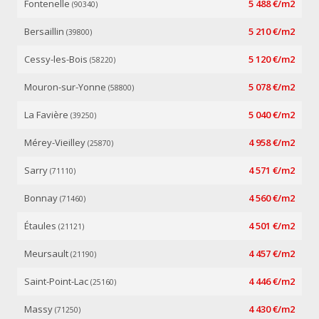
Fontenelle
5 488 €/m2
(90340)
Bersaillin
5 210 €/m2
(39800)
Cessy-les-Bois
5 120 €/m2
(58220)
Mouron-sur-Yonne
5 078 €/m2
(58800)
La Favière
5 040 €/m2
(39250)
Mérey-Vieilley
4 958 €/m2
(25870)
Sarry
4 571 €/m2
(71110)
Bonnay
4 560 €/m2
(71460)
Étaules
4 501 €/m2
(21121)
Meursault
4 457 €/m2
(21190)
Saint-Point-Lac
4 446 €/m2
(25160)
Massy
4 430 €/m2
(71250)