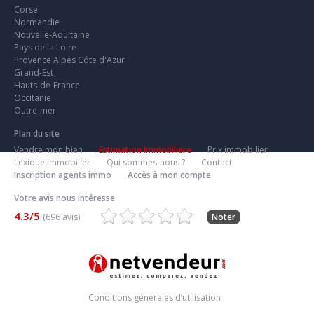
Corse
Normandie
Nouvelle-Aquitaine
Pays de la Loire
Provence Alpes Côte d'Azur
Grand-Est
Hauts-de-France
Occitanie
Outre-mer
Plan du site
Vendre mon bien
Estimation Immobiliere
Prix immobilier
Lexique immobilier
Qui sommes-nous ?
Contact
Inscription agents immo
Accès à mon compte
Votre avis nous intéresse
4.3/5
(696 avis)
Noter
Conditions générales d’utilisation