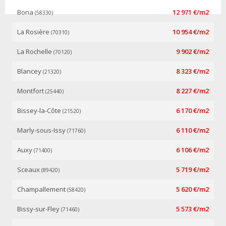
Bona
12 971 €/m2
(58330)
La Rosière
10 954 €/m2
(70310)
La Rochelle
9 902 €/m2
(70120)
Blancey
8 323 €/m2
(21320)
Montfort
8 227 €/m2
(25440)
Bissey-la-Côte
6 170 €/m2
(21520)
Marly-sous-Issy
6 110 €/m2
(71760)
Auxy
6 106 €/m2
(71400)
Sceaux
5 719 €/m2
(89420)
Champallement
5 620 €/m2
(58420)
Bissy-sur-Fley
5 573 €/m2
(71460)