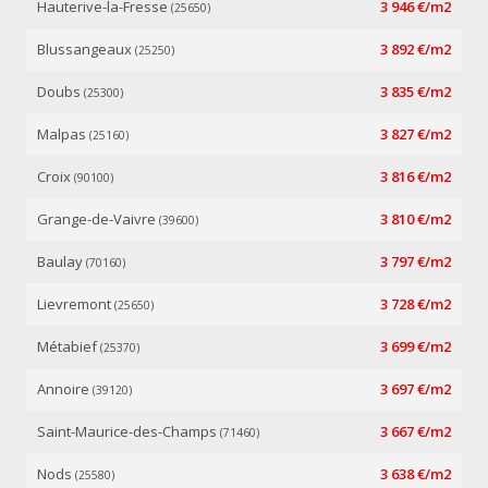
Hauterive-la-Fresse
3 946 €/m2
(25650)
Blussangeaux
3 892 €/m2
(25250)
Doubs
3 835 €/m2
(25300)
Malpas
3 827 €/m2
(25160)
Croix
3 816 €/m2
(90100)
Grange-de-Vaivre
3 810 €/m2
(39600)
Baulay
3 797 €/m2
(70160)
Lievremont
3 728 €/m2
(25650)
Métabief
3 699 €/m2
(25370)
Annoire
3 697 €/m2
(39120)
Saint-Maurice-des-Champs
3 667 €/m2
(71460)
Nods
3 638 €/m2
(25580)