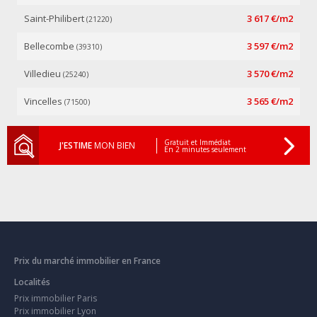
Saint-Philibert
3 617 €/m2
(21220)
Bellecombe
3 597 €/m2
(39310)
Villedieu
3 570 €/m2
(25240)
Vincelles
3 565 €/m2
(71500)
Gratuit et Immédiat
J'ESTIME
MON BIEN
En 2 minutes seulement
Prix du marché immobilier en France
Localités
Prix immobilier Paris
Prix immobilier Lyon