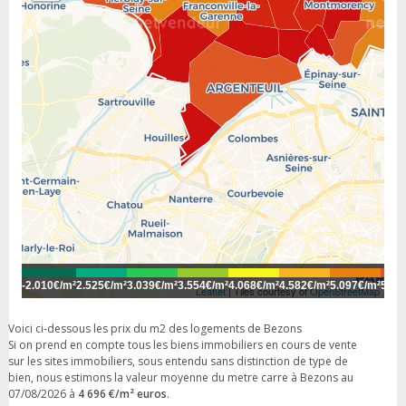
-
2.010€/m²
2.525€/m²
3.039€/m²
3.554€/m²
4.068€/m²
4.582€/m²
5.097€/m²
5.61
Leaflet
| Tiles courtesy of
OpenStreetMap
Voici ci-dessous les prix du m2 des logements de Bezons
Si on prend en compte tous les biens immobiliers en cours de vente
sur les sites immobiliers, sous entendu sans distinction de type de
bien, nous estimons la valeur moyenne du metre carre à Bezons au
07/08/2026 à
4 696 €/m² euros
.