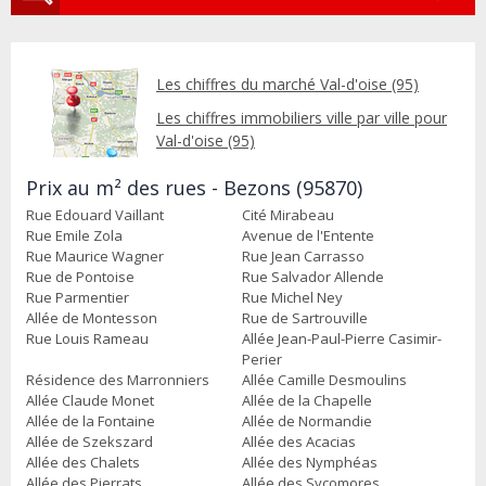
Les chiffres du marché Val-d'oise (95)
Les chiffres immobiliers ville par ville pour
Val-d'oise (95)
Prix au m² des rues - Bezons (95870)
Rue Edouard Vaillant
Cité Mirabeau
Rue Emile Zola
Avenue de l'Entente
Rue Maurice Wagner
Rue Jean Carrasso
Rue de Pontoise
Rue Salvador Allende
Rue Parmentier
Rue Michel Ney
Allée de Montesson
Rue de Sartrouville
Rue Louis Rameau
Allée Jean-Paul-Pierre Casimir-
Perier
Résidence des Marronniers
Allée Camille Desmoulins
Allée Claude Monet
Allée de la Chapelle
Allée de la Fontaine
Allée de Normandie
Allée de Szekszard
Allée des Acacias
Allée des Chalets
Allée des Nymphéas
Allée des Pierrats
Allée des Sycomores