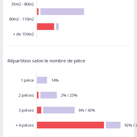
35m2 - 80m2
80m2 - 110m2
+ de 150m2
Répartition selon le nombre de pièce
14%
1 pièce
2% / 23%
2 pièces
6% / 43%
3 pièces
92% / 
+ 4 pièces