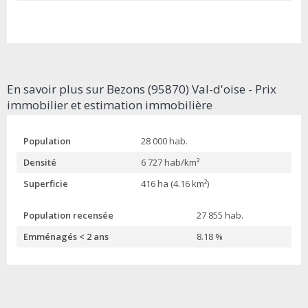
En savoir plus sur Bezons (95870) Val-d'oise - Prix
immobilier et estimation immobilière
Population
28 000 hab.
Densité
6 727 hab/km²
Superficie
416 ha (4.16 km²)
Population recensée
27 855 hab.
Emménagés < 2 ans
8.18 %