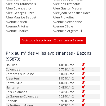
Allée des Tournesols
Allée des Tréteaux
Allée Downpatrick
Allée Gaston Maurer
Allée Georges Bizet
Allée Jean-Sébastien Bach
Allée Maurice Baquet
Allée Prokofiev
Avenue Adrien
Avenue Alexandrine
Avenue Antoine
Avenue Cécile
Avenue Charles
Avenue d'Argenteuil
Voir tous les prix au m2 des rues à Bezons
Prix au m² des villes avoisinantes - Bezons
(95870)
Houilles
4 861
€ /m2
Colombes
5 771
€ /m2
Carrières-sur-Seine
5 028
€ /m2
Argenteuil
3 809
€ /m2
Sartrouville
4 828
€ /m2
Nanterre
5 433
€ /m2
Bois-Colombes
6 419
€ /m2
La Garenne-Colombes
7 234
€ /m2
Sannois
3 921
€ /m2
La Frette-sur-Seine
5 057
€ /m2