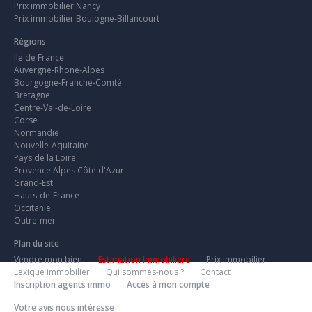
Prix immobilier Nancy
Prix immobilier Boulogne-Billancourt
Régions
Ile de France
Auvergne-Rhone-Alpes
Bourgogne-Franche-Comté
Bretagne
Centre-Val-de-Loire
Corse
Normandie
Nouvelle-Aquitaine
Pays de la Loire
Provence Alpes Côte d'Azur
Grand-Est
Hauts-de-France
Occitanie
Outre-mer
Plan du site
Vendre mon bien
Estimation Immobiliere
Prix immobilier
Lexique immobilier
Qui sommes-nous ?
Contact
Inscription agents immo
Accès à mon compte
Votre avis nous intéresse