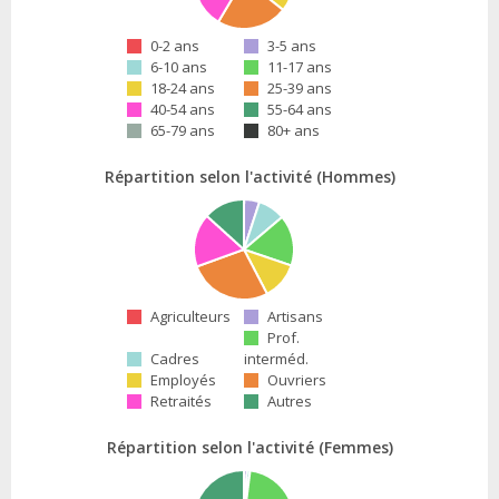
0-2 ans
3-5 ans
6-10 ans
11-17 ans
18-24 ans
25-39 ans
40-54 ans
55-64 ans
65-79 ans
80+ ans
Répartition selon l'activité (Hommes)
Agriculteurs
Artisans
Prof.
Cadres
interméd.
Employés
Ouvriers
Retraités
Autres
Répartition selon l'activité (Femmes)