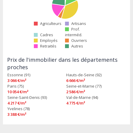
Agriculteurs
Artisans
Prof.
Cadres
interméd.
Employés
Ouvriers
Retraités
Autres
Prix de l'immobilier dans les départements
proches
Essonne (91)
Hauts-de-Seine (92)
3 066 €/m²
6 666 €/m²
Paris (75)
Seine-et-Marne (77)
10 054 €/m²
2 586 €/m²
Seine-Saint-Denis (93)
Val-de-Marne (94)
4 217 €/m²
4 775 €/m²
Yvelines (78)
3 388 €/m²