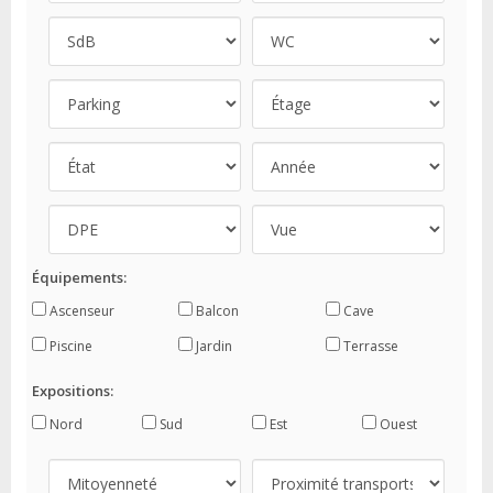
Équipements:
Ascenseur
Balcon
Cave
Piscine
Jardin
Terrasse
Expositions:
Nord
Sud
Est
Ouest