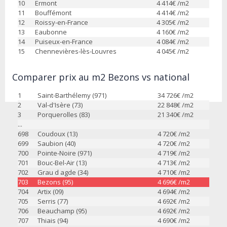
10
Ermont
4 414
€ /m2
11
Bouffémont
4 414
€ /m2
12
Roissy-en-France
4 305
€ /m2
13
Eaubonne
4 160
€ /m2
14
Puiseux-en-France
4 084
€ /m2
15
Chennevières-lès-Louvres
4 045
€ /m2
Comparer prix au m2 Bezons vs national
1
Saint-Barthélemy (971)
34 726
€ /m2
2
Val-d'Isère (73)
22 848
€ /m2
3
Porquerolles (83)
21 340
€ /m2
...
698
Coudoux (13)
4 720
€ /m2
699
Saubion (40)
4 720
€ /m2
700
Pointe-Noire (971)
4 719
€ /m2
701
Bouc-Bel-Air (13)
4 713
€ /m2
702
Grau d agde (34)
4 710
€ /m2
703
Bezons (95)
4 696
€ /m2
704
Artix (09)
4 694
€ /m2
705
Serris (77)
4 692
€ /m2
706
Beauchamp (95)
4 692
€ /m2
707
Thiais (94)
4 690
€ /m2