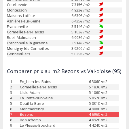
Courbevoie
7 315
€ /m2
Montesson
4 923
€ /m2
Maisons-Laffitte
6 639
€ /m2
Asnières-sur-Seine
6 435
€ /m2
Franconville
3 514
€ /m2
Cormeilles-en-Parisis
5 183
€ /m2
Rueil-Malmaison
6 998
€ /m2
Franconville la garenne
3 514
€ /m2
Montigny-lès-Cormeilles
3 920
€ /m2
Gennevilliers
5 029
€ /m2
Comparer prix au m2 Bezons vs Val-d'oise (95)
1
Enghien-les-Bains
6 306
€ /m2
2
Cormeilles-en-Parisis
5 183
€ /m2
3
L'Isle-Adam
5 106
€ /m2
4
La Frette-sur-Seine
5 057
€ /m2
5
Deuil-la-Barre
5 031
€ /m2
6
Montmorency
4 908
€ /m2
7
Bezons
4 696
€ /m2
8
Beauchamp
4 692
€ /m2
9
Le Plessis-Bouchard
4 424
€ /m2