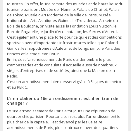
touristes. En effet, le 16e compte des musées et de hauts lieux du
tourisme parisien : Musée de l’Homme, Palais de Chaillot, Palais
de Tokyo, Musée d’Art Moderne de la Ville de Paris, Musée
National des Arts Asiatiques Guimet, le Trocadéro… Au sein du
Bois de Boulogne, on visite aussi la Fondation Louis Vuitton, le
Parc de Bagatelle, le Jardin d’Acclimatation, les Serres d’Auteuil…
C’est également une place forte pour ce qui est des compétitions
sportives avec d’importantes infrastructures telles que Roland
Garros, les hippodromes d’Auteuil et de Longchamp, le Parc des
Princes et le stade Jean Bouin.
Enfin, c’est l’arrondissement de Paris qui dénombre le plus
d’ambassades et de consulats. Il accueille aussi de nombreux
sièges d’entreprises et de sociétés, ainsi que la Maison de la
Radio.
C’est un arrondissement bien desservi grâce à 5 lignes de métro
et au RER C.
L’immobilier du 16e arrondissement est-il en train de
changer ?
Le 16e arrondissement de Paris a toujours une réputation de
quartier chic parisien. Pourtant, ce n’est plus l’arrondissement le
plus cher de la capitale. Il est devancé par les 6e et 7e
arrondissements de Paris, plus centraux et avec des quartiers