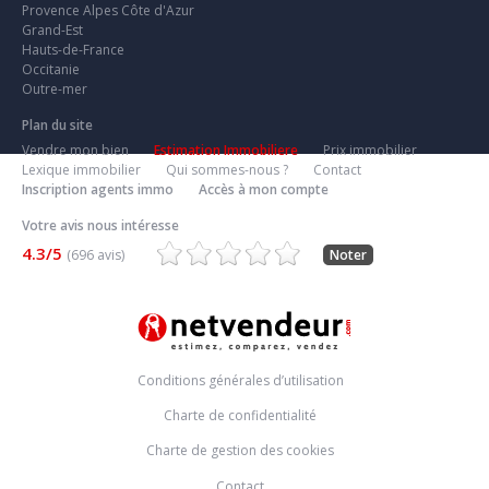
Provence Alpes Côte d'Azur
Grand-Est
Hauts-de-France
Occitanie
Outre-mer
Plan du site
Vendre mon bien
Estimation Immobiliere
Prix immobilier
Lexique immobilier
Qui sommes-nous ?
Contact
Inscription agents immo
Accès à mon compte
Votre avis nous intéresse
4.3/5
(696 avis)
Noter
Conditions générales d’utilisation
Charte de confidentialité
Charte de gestion des cookies
Contact