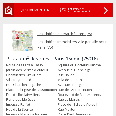
Gratuit et Immédiat
J'ESTIME
MON BIEN
En 2 minutes seulement
Les chiffres du marché Paris (75)
Les chiffres immobiliers ville par ville pour
Paris (75)
Prix au m² des rues - Paris 16ème (75016)
Route des Lacs à Passy
Square du Docteur Blanche
Jardin des Serres d'Auteuil
Avenue du Ranelagh
Chemin des Gravilliers
Rue Boileau
Villa Raynouard
Villa de la Réunion
Rue Chardon-Lagache
Avenue Erlanger
Place de l'Eglise de l'Assomption
Rue de l'Annonciation
Rue de Boulainvilliers
Boulevard de Montmorency
Rond des Mélèzes
Rue Le Marois
Impasse Raffet
Place de l'Eglise d'Auteuil
Rue de la Source
Rue Molitor
Impasse Marie de Régnier
Place Paul Beauregard