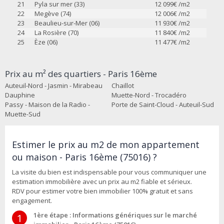
21
Pyla sur mer (33)
12 099
€ /m2
22
Megève (74)
12 006
€ /m2
23
Beaulieu-sur-Mer (06)
11 930
€ /m2
24
La Rosière (70)
11 840
€ /m2
25
Èze (06)
11 477
€ /m2
Prix au m² des quartiers - Paris 16ème
Auteuil-Nord - Jasmin - Mirabeau
Chaillot
Dauphine
Muette-Nord - Trocadéro
Passy - Maison de la Radio -
Porte de Saint-Cloud - Auteuil-Sud
Muette-Sud
Estimer le prix au m2 de mon appartement
ou maison - Paris 16ème (75016) ?
La visite du bien est indispensable pour vous communiquer une
estimation immobilière avec un prix au m2 fiable et sérieux.
RDV pour estimer votre bien immobilier 100% gratuit et sans
engagement.
1ère étape : Informations génériques sur le marché
1