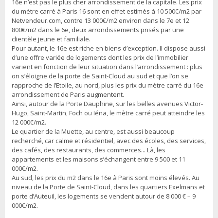
16e n’est pas le plus cher arrondissement de la capitale. Les prix
du mètre carré à Paris 16 sont en effet estimés à 10 500€/m2 par
Netvendeur.com, contre 13 000€/m2 environ dans le 7e et 12
800€/m2 dans le 6e, deux arrondissements prisés par une
clientèle jeune et familiale.
Pour autant, le 16e est riche en biens d’exception. Il dispose aussi
d’une offre variée de logements dont les prix de l’immobilier
varient en fonction de leur situation dans l’arrondissement : plus
on s’éloigne de la porte de Saint-Cloud au sud et que l’on se
rapproche de l’Etoile, au nord, plus les prix du mètre carré du 16e
arrondissement de Paris augmentent.
Ainsi, autour de la Porte Dauphine, sur les belles avenues Victor-
Hugo, Saint-Martin, Foch ou Iéna, le mètre carré peut atteindre les
12 000€/m2.
Le quartier de la Muette, au centre, est aussi beaucoup
recherché, car calme et résidentiel, avec des écoles, des services,
des cafés, des restaurants, des commerces... Là, les
appartements et les maisons s’échangent entre 9 500 et 11
000€/m2.
Au sud, les prix du m2 dans le 16e à Paris sont moins élevés. Au
niveau de la Porte de Saint-Cloud, dans les quartiers Exelmans et
porte d’Auteuil, les logements se vendent autour de 8 000 € – 9
000€/m2.