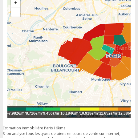
+
−
-
7.982€/m²
8.716€/m²
9.450€/m²
10.184€/m²
10.918€/m²
11.652€/m²
12.386€/m²
Leaflet
| Tiles courtesy of
OpenStreetMap
Estimation immobilière Paris 16ème
Si on analyse tous les types de biens en cours de vente sur Internet,