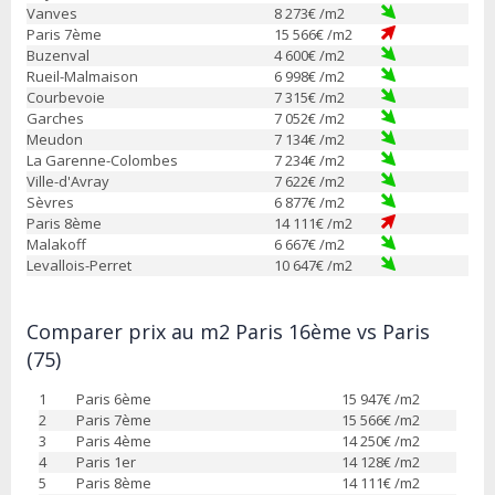
Vanves
8 273
€ /m2
Paris 7ème
15 566
€ /m2
Buzenval
4 600
€ /m2
Rueil-Malmaison
6 998
€ /m2
Courbevoie
7 315
€ /m2
Garches
7 052
€ /m2
Meudon
7 134
€ /m2
La Garenne-Colombes
7 234
€ /m2
Ville-d'Avray
7 622
€ /m2
Sèvres
6 877
€ /m2
Paris 8ème
14 111
€ /m2
Malakoff
6 667
€ /m2
Levallois-Perret
10 647
€ /m2
Comparer prix au m2 Paris 16ème vs Paris
(75)
1
Paris 6ème
15 947
€ /m2
2
Paris 7ème
15 566
€ /m2
3
Paris 4ème
14 250
€ /m2
4
Paris 1er
14 128
€ /m2
5
Paris 8ème
14 111
€ /m2