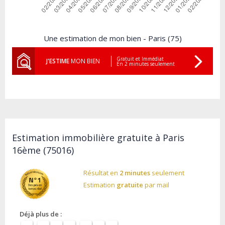
Une estimation de mon bien - Paris (75)
Gratuit et Immédiat
J'ESTIME
MON BIEN
En 2 minutes seulement
Estimation immobilière gratuite à Paris
16ème (75016)
Résultat en
2 minutes
seulement
Estimation
gratuite
par mail
Déjà plus de :