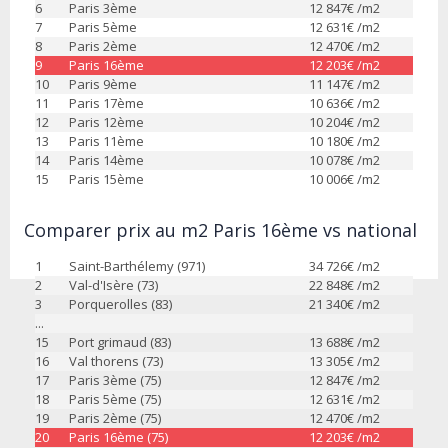
6
Paris 3ème
12 847
€ /m2
7
Paris 5ème
12 631
€ /m2
8
Paris 2ème
12 470
€ /m2
9
Paris 16ème
12 203
€ /m2
10
Paris 9ème
11 147
€ /m2
11
Paris 17ème
10 636
€ /m2
12
Paris 12ème
10 204
€ /m2
13
Paris 11ème
10 180
€ /m2
14
Paris 14ème
10 078
€ /m2
15
Paris 15ème
10 006
€ /m2
Comparer prix au m2 Paris 16ème vs national
1
Saint-Barthélemy (971)
34 726
€ /m2
2
Val-d'Isère (73)
22 848
€ /m2
3
Porquerolles (83)
21 340
€ /m2
...
15
Port grimaud (83)
13 688
€ /m2
16
Val thorens (73)
13 305
€ /m2
17
Paris 3ème (75)
12 847
€ /m2
18
Paris 5ème (75)
12 631
€ /m2
19
Paris 2ème (75)
12 470
€ /m2
20
Paris 16ème (75)
12 203
€ /m2