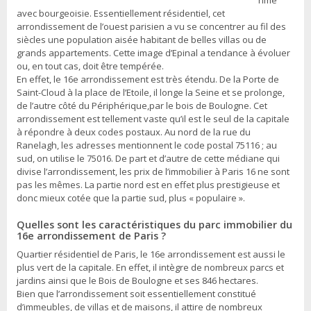
rime
avec bourgeoisie. Essentiellement résidentiel, cet
arrondissement de l’ouest parisien a vu se concentrer au fil des
siècles une population aisée habitant de belles villas ou de
grands appartements. Cette image d’Epinal a tendance à évoluer
ou, en tout cas, doit être tempérée.
En effet, le 16e arrondissement est très étendu. De la Porte de
Saint-Cloud à la place de l’Etoile, il longe la Seine et se prolonge,
de l’autre côté du Périphérique,par le bois de Boulogne. Cet
arrondissement est tellement vaste qu’il est le seul de la capitale
à répondre à deux codes postaux. Au nord de la rue du
Ranelagh, les adresses mentionnent le code postal 75116 ; au
sud, on utilise le 75016. De part et d’autre de cette médiane qui
divise l’arrondissement, les prix de l’immobilier à Paris 16 ne sont
pas les mêmes. La partie nord est en effet plus prestigieuse et
donc mieux cotée que la partie sud, plus « populaire ».
Quelles sont les caractéristiques du parc immobilier du
16e arrondissement de Paris ?
Quartier résidentiel de Paris, le 16e arrondissement est aussi le
plus vert de la capitale. En effet, il intègre de nombreux parcs et
jardins ainsi que le Bois de Boulogne et ses 846 hectares.
Bien que l’arrondissement soit essentiellement constitué
d’immeubles, de villas et de maisons, il attire de nombreux