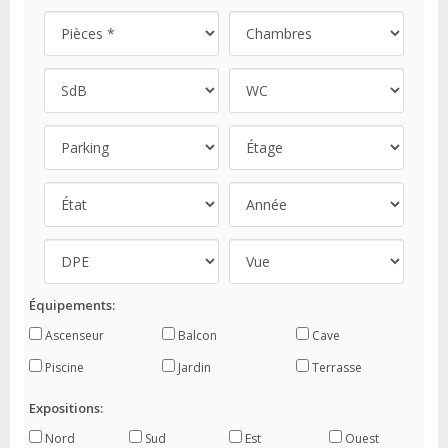
Équipements:
Ascenseur
Balcon
Cave
Piscine
Jardin
Terrasse
Expositions:
Nord
Sud
Est
Ouest