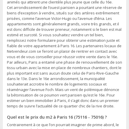
animés qui attirent une clientèle plus jeune que celle du 16e.
Cet arrondissement de l’ouest parisien a pourtant une réserve de
biens d’exception à vendre, situés sur des artères extrêmement
prisées, comme l’avenue Victor-Hugo ou l’avenue d’Iéna. Les
appartements sont généralement grands, voire très grands, et il
est donc difficile de trouver preneur, notamment si le bien est mal
estimé et surcoté. Si vous souhaitez vendre un tel bien,
remplissez notre formulaire pour obtenir une estimation juste et
fiable de votre appartement à Paris 16. Les partenaires locaux de
Netvendeur.com se feront un plaisir de rentrer en contact avec
vous et de vous conseiller pour réussir votre vente dans le 16e.
Par ailleurs, Paris a entamé une phase de renouvellement de son
tissu urbain avec la mise en place de nombreux chantiers, dont le
plus important est sans aucun doute celui de Paris-Rive-Gauche
dans le 13e. Dans le 16e arrondissement, la municipalité
souhaiterait accroitre le nombre de logements sociaux et
réaménager l’avenue Foch. Mais un vent de polémique dénonce
la bétonisation de ce poumon vert parisien qu’est le 16e. Pour
estimer un bien immobilier à Paris, il s’agit donc dans un premier
temps de suivre l’actualité de ce quartier chic de la rive droite.
Quel est le prix du m2 à Paris 16 (75116 - 75016) ?
Contrairement à ce que l’on pourrait imaginer de prime abord, le