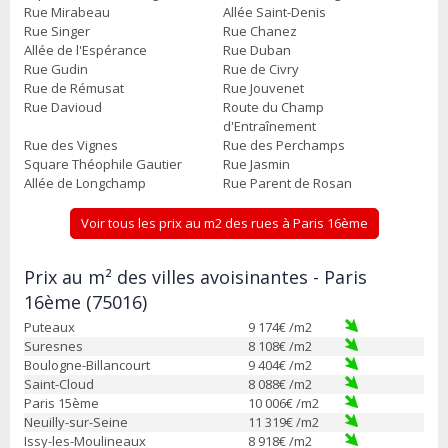
Rue Mirabeau
Allée Saint-Denis
Rue Singer
Rue Chanez
Allée de l'Espérance
Rue Duban
Rue Gudin
Rue de Civry
Rue de Rémusat
Rue Jouvenet
Rue Davioud
Route du Champ
d'Entraînement
Rue des Vignes
Rue des Perchamps
Square Théophile Gautier
Rue Jasmin
Allée de Longchamp
Rue Parent de Rosan
Voir tous les prix au m2 des rues à Paris 16ème
Prix au m² des villes avoisinantes - Paris
16ème (75016)
Puteaux
9 174
€ /m2
Suresnes
8 108
€ /m2
Boulogne-Billancourt
9 404
€ /m2
Saint-Cloud
8 088
€ /m2
Paris 15ème
10 006
€ /m2
Neuilly-sur-Seine
11 319
€ /m2
Issy-les-Moulineaux
8 918
€ /m2