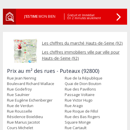
Gratuit et Immédiat
J'ESTIME
MON BIEN
En 2 minutes seulement
Les chiffres du marché Hauts-de-Seine (92)
Les chiffres immobiliers ville par ville pour
Hauts-de-Seine (92)
Prix au m² des rues - Puteaux (92800)
Rue Jean Nennig
Rue de la République
Boulevard Richard Wallace
Quai de Dion Bouton
Rue Godefroy
Rue des Pavillons
Rue Saulnier
Passage Voltaire
Rue Eugène Eichenberger
Rue Victor Hugo
Rue de Verdun
Rue Arago
Rue Rousselle
Rue Roque de Fillol
Résidence Boieldieu
Rue des Bas Rogers
Rue Marius Jacotot
Square Monge
Cours Michelet
Rue Cartault