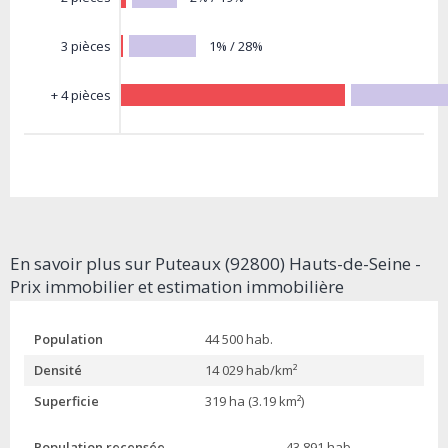
1% / 28%
3 pièces
+ 4 pièces
En savoir plus sur Puteaux (92800) Hauts-de-Seine -
Prix immobilier et estimation immobilière
Population
44 500 hab.
Densité
14 029 hab/km²
Superficie
319 ha (3.19 km²)
Population recensée
43 891 hab.