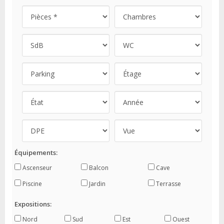
Équipements:
Ascenseur
Balcon
Cave
Piscine
Jardin
Terrasse
Expositions:
Nord
Sud
Est
Ouest