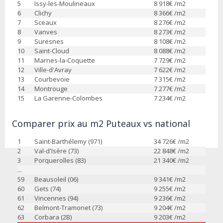
5
Issy-les-Moulineaux
8 918
€ /m2
6
Clichy
8 366
€ /m2
7
Sceaux
8 276
€ /m2
8
Vanves
8 273
€ /m2
9
Suresnes
8 108
€ /m2
10
Saint-Cloud
8 088
€ /m2
11
Marnes-la-Coquette
7 729
€ /m2
12
Ville-d'Avray
7 622
€ /m2
13
Courbevoie
7 315
€ /m2
14
Montrouge
7 277
€ /m2
15
La Garenne-Colombes
7 234
€ /m2
Comparer prix au m2 Puteaux vs national
1
Saint-Barthélemy (971)
34 726
€ /m2
2
Val-d'Isère (73)
22 848
€ /m2
3
Porquerolles (83)
21 340
€ /m2
...
59
Beausoleil (06)
9 341
€ /m2
60
Gets (74)
9 255
€ /m2
61
Vincennes (94)
9 236
€ /m2
62
Belmont-Tramonet (73)
9 204
€ /m2
63
Corbara (2B)
9 203
€ /m2