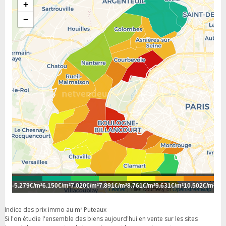
+
−
-
5.279€/m²
6.150€/m²
7.020€/m²
7.891€/m²
8.761€/m²
9.631€/m²
10.502€/m²
11.
Leaflet
| Tiles courtesy of
OpenStreetMap
Indice des prix immo au m² Puteaux
Si l'on étudie l'ensemble des biens aujourd'hui en vente sur les sites