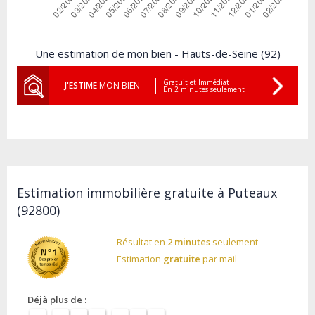
Une estimation de mon bien - Hauts-de-Seine (92)
Gratuit et Immédiat
J'ESTIME
MON BIEN
En 2 minutes seulement
Estimation immobilière gratuite à Puteaux
(92800)
Résultat en
2 minutes
seulement
Estimation
gratuite
par mail
Déjà plus de :