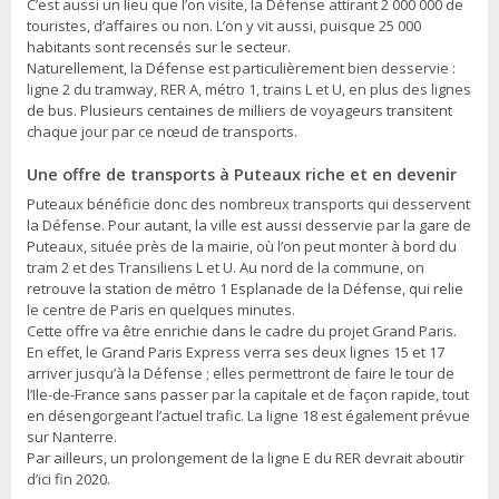
C’est aussi un lieu que l’on visite, la Défense attirant 2 000 000 de
touristes, d’affaires ou non. L’on y vit aussi, puisque 25 000
habitants sont recensés sur le secteur.
Naturellement, la Défense est particulièrement bien desservie :
ligne 2 du tramway, RER A, métro 1, trains L et U, en plus des lignes
de bus. Plusieurs centaines de milliers de voyageurs transitent
chaque jour par ce nœud de transports.
Une offre de transports à Puteaux riche et en devenir
Puteaux bénéficie donc des nombreux transports qui desservent
la Défense. Pour autant, la ville est aussi desservie par la gare de
Puteaux, située près de la mairie, où l’on peut monter à bord du
tram 2 et des Transiliens L et U. Au nord de la commune, on
retrouve la station de métro 1 Esplanade de la Défense, qui relie
le centre de Paris en quelques minutes.
Cette offre va être enrichie dans le cadre du projet Grand Paris.
En effet, le Grand Paris Express verra ses deux lignes 15 et 17
arriver jusqu’à la Défense ; elles permettront de faire le tour de
l’Ile-de-France sans passer par la capitale et de façon rapide, tout
en désengorgeant l’actuel trafic. La ligne 18 est également prévue
sur Nanterre.
Par ailleurs, un prolongement de la ligne E du RER devrait aboutir
d’ici fin 2020.