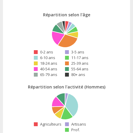
Répartition selon l'âge
0-2 ans
3-5 ans
6-10 ans
11-17 ans
18-24 ans
25-39 ans
40-54 ans
55-64 ans
65-79 ans
80+ ans
Répartition selon l'activité (Hommes)
Agriculteurs
Artisans
Prof.