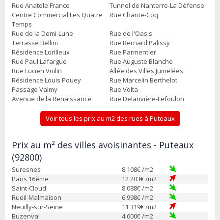
Rue Anatole France
Tunnel de Nanterre-La Défense
Centre Commercial Les Quatre
Rue Chante-Coq
Temps
Rue de la Demi-Lune
Rue de l'Oasis
Terrasse Bellini
Rue Bernard Palissy
Résidence Lorilleux
Rue Parmentier
Rue Paul Lafargue
Rue Auguste Blanche
Rue Lucien Voilin
Allée des Villes Jumelées
Résidence Louis Pouey
Rue Marcelin Berthelot
Passage Valmy
Rue Volta
Avenue de la Renaissance
Rue Delarivière-Lefoulon
Voir tous les prix au m2 des rues à Puteaux
Prix au m² des villes avoisinantes - Puteaux
(92800)
Suresnes
8 108
€ /m2
Paris 16ème
12 203
€ /m2
Saint-Cloud
8 088
€ /m2
Rueil-Malmaison
6 998
€ /m2
Neuilly-sur-Seine
11 319
€ /m2
Buzenval
4 600
€ /m2