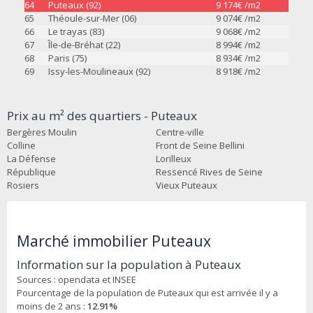
64
Puteaux (92)
9 174
€ /m2
65
Théoule-sur-Mer (06)
9 074
€ /m2
66
Le trayas (83)
9 068
€ /m2
67
Île-de-Bréhat (22)
8 994
€ /m2
68
Paris (75)
8 934
€ /m2
69
Issy-les-Moulineaux (92)
8 918
€ /m2
Prix au m² des quartiers - Puteaux
Bergères Moulin
Centre-ville
Colline
Front de Seine Bellini
La Défense
Lorilleux
République
Ressencé Rives de Seine
Rosiers
Vieux Puteaux
Marché immobilier Puteaux
Information sur la population à Puteaux
Sources : opendata et INSEE
Pourcentage de la population de Puteaux qui est arrivée il y a
moins de 2 ans :
12.91%