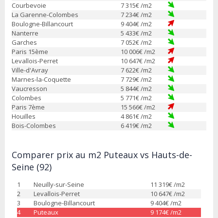
Courbevoie
7 315
€ /m2
La Garenne-Colombes
7 234
€ /m2
Boulogne-Billancourt
9 404
€ /m2
Nanterre
5 433
€ /m2
Garches
7 052
€ /m2
Paris 15ème
10 006
€ /m2
Levallois-Perret
10 647
€ /m2
Ville-d'Avray
7 622
€ /m2
Marnes-la-Coquette
7 729
€ /m2
Vaucresson
5 844
€ /m2
Colombes
5 771
€ /m2
Paris 7ème
15 566
€ /m2
Houilles
4 861
€ /m2
Bois-Colombes
6 419
€ /m2
Comparer prix au m2 Puteaux vs Hauts-de-
Seine (92)
1
Neuilly-sur-Seine
11 319
€ /m2
2
Levallois-Perret
10 647
€ /m2
3
Boulogne-Billancourt
9 404
€ /m2
4
Puteaux
9 174
€ /m2